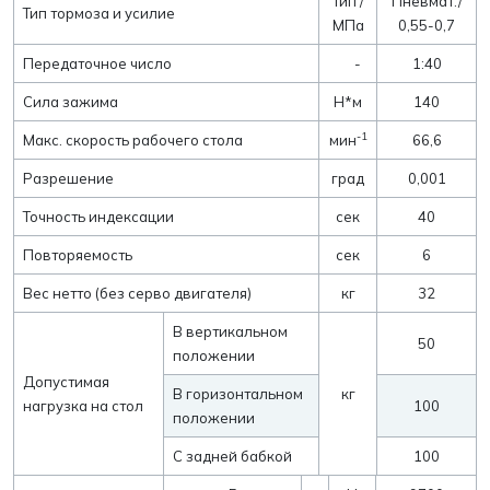
Тип /
Пневмат./
Тип тормоза и усилие
МПа
0,55-0,7
Передаточное число
-
1:40
Сила зажима
Н*м
140
-1
Макс. скорость рабочего стола
мин
66,6
Разрешение
град
0,001
Точность индексации
сек
40
Повторяемость
сек
6
Вес нетто (без серво двигателя)
кг
32
В вертикальном
50
положении
Допустимая
В горизонтальном
кг
нагрузка на стол
100
положении
С задней бабкой
100