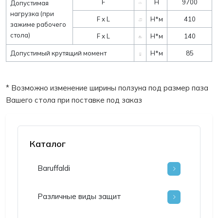
F
Н
9700
Допустимая
нагрузка (при
F x L
Н*м
410
зажиме рабочего
стола)
F x L
Н*м
140
Допустимый крутящий момент
Н*м
85
* Возможно изменение ширины ползуна под размер паза
Вашего стола при поставке под заказ
Каталог
Baruffaldi
Различные виды защит