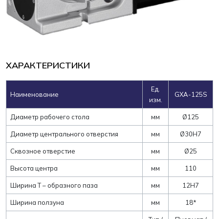
ХАРАКТЕРИСТИКИ
Ед.
Наименование
GXA-125S
изм.
Диаметр рабочего стола
мм
Ø125
Диаметр центрального отверстия
мм
Ø30H7
Сквозное отверстие
мм
Ø25
Высота центра
мм
110
Ширина Т – образного паза
мм
12Н7
Ширина ползуна
мм
18*