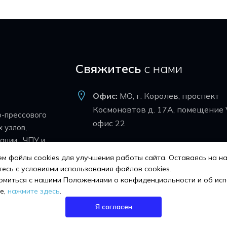
Свяжитесь
с нами
Офис:
МО, г. Королев, проспект
Космонавтов д. 17А, помещение 
о-прессового
офис 22
 узлов,
ации , ЧПУ и
Склад:
МО, г. Королев, ул.
одителей с
м файлы cookies для улучшения работы сайта. Оставаясь на на
Силикатная, д.74
кими
есь с условиями использования файлов cookies.
омиться с нашими Положениями о конфиденциальности и об ис
8 (495) 981-96-19
e,
нажмите здесь
.
Я согласен