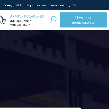
Склад:
МО, г. Королев, ул. Силикатная, д.74
8 (495) 981-96-19
Получить
Для звонков и
предложение
консультаций